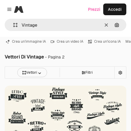
Magnific
Prezzi
Accedi
Close menu
Cancella
Cerca 
Crea un'immagine IA
Crea un video IA
Crea un'icona IA
Mac
Vettori Di Vintage
- Pagina 2
Vettori
Filtri