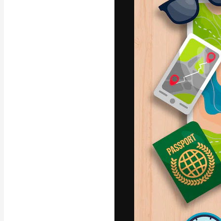
La piattaforma c
migliori lavori. 
creativi, impres
Italiano
Copyright © 2010