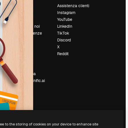
Prezzi
Assistenza clienti
Chi siamo
Instagram
Recensioni
YouTube
Lavora con noi
LinkedIn
Cerca tendenze
TikTok
Blog
Discord
Eventi
X
Slidesgo
Reddit
e
Vendi i tuoi
contenuti
Sala stampa
Cerchi magnific.ai
ree to the storing of cookies on your device to enhance site