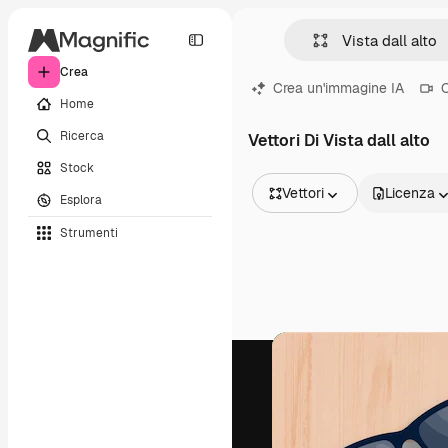
Crea
Crea un'immagine IA
C
Home
Ricerca
Vettori Di Vista dall alto
Stock
Vettori
Licenza
Esplora
Tutte le immagini
Strumenti
Vettori
Illustrazioni
Foto
PSD
Modelli
Mockup
Video
Clip video
Motion graphic
Modelli di video
Icone
Modelli 3D
Font