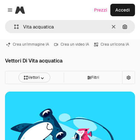
Magnific
Prezzi
Accedi
Close menu
Cancella
Cerca 
Crea un'immagine IA
Crea un video IA
Crea un'icona IA
Vettori Di Vita acquatica
Vettori
Filtri