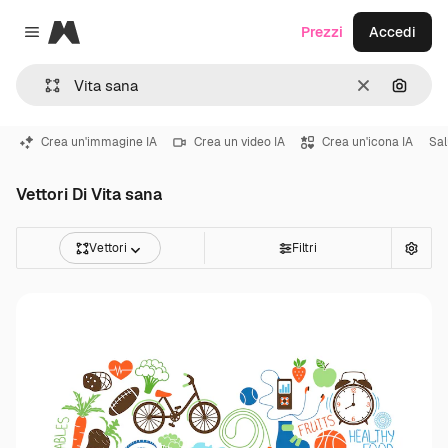
Magnific
Prezzi
Accedi
Close menu
Cancella
Cerca 
Crea un'immagine IA
Crea un video IA
Crea un'icona IA
Sal
Vettori Di Vita sana
Vettori
Filtri