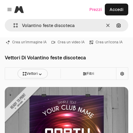
Magnific
Prezzi
Accedi
Close menu
Cancella
Cerca 
Crea un'immagine IA
Crea un video IA
Crea un'icona IA
Vettori Di Volantino feste discoteca
Vettori
Filtri