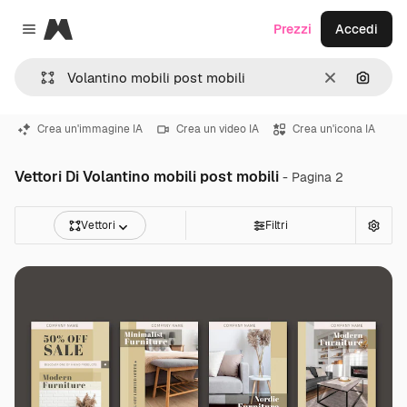
Magnific
Prezzi
Accedi
Close menu
Cancella
Cerca 
Crea un'immagine IA
Crea un video IA
Crea un'icona IA
Vettori Di Volantino mobili post mobili
- Pagina 2
Vettori
Filtri