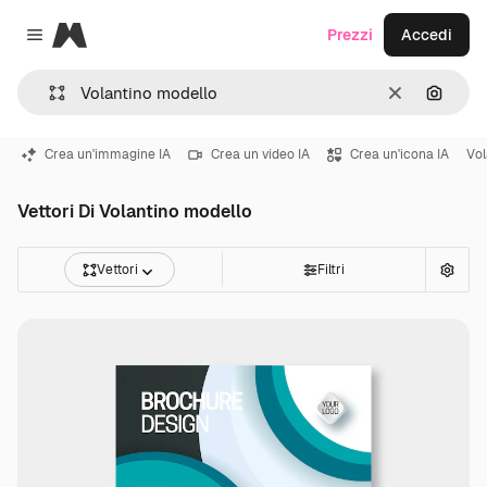
Magnific
Prezzi
Accedi
Close menu
Cancella
Cerca 
Crea un'immagine IA
Crea un video IA
Crea un'icona IA
Vol
Vettori Di Volantino modello
Vettori
Filtri