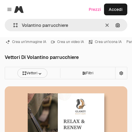
Magnific
Prezzi
Accedi
Close menu
Cancella
Cerca 
Crea un'immagine IA
Crea un video IA
Crea un'icona IA
Par
Vettori Di Volantino parrucchiere
Vettori
Filtri