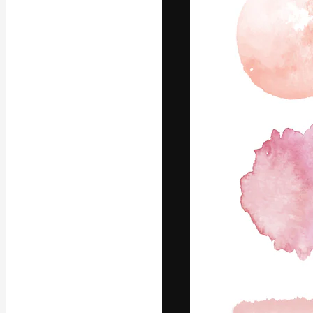
La piattaforma c
migliori lavori. 
creativi, impres
Italiano
Copyright © 2010