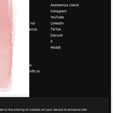
Prezzi
Assistenza clienti
Chi siamo
Instagram
Recensioni
YouTube
Lavora con noi
LinkedIn
Cerca tendenze
TikTok
Blog
Discord
Eventi
X
Slidesgo
Reddit
e
Vendi i tuoi
contenuti
Sala stampa
Cerchi magnific.ai
ree to the storing of cookies on your device to enhance site