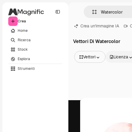
Crea
Crea un'immagine IA
C
Home
Ricerca
Vettori Di Watercolor
Stock
Vettori
Licenza
Esplora
Tutte le immagini
Strumenti
Vettori
Illustrazioni
Foto
PSD
Modelli
Mockup
Video
Clip video
Motion graphic
Modelli di video
Icone
Modelli 3D
Font