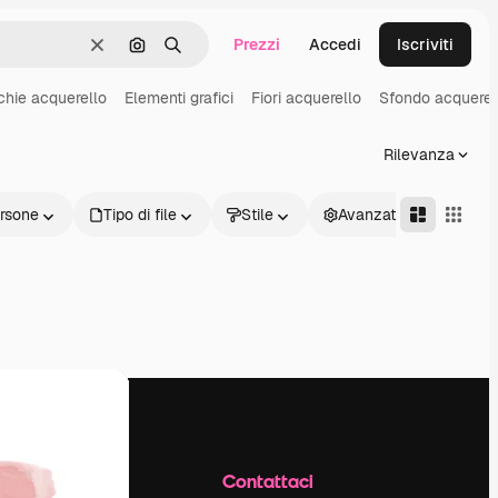
Prezzi
Accedi
Iscriviti
Cancella
Cerca per immagine
Ricerca
hie acquerello
Elementi grafici
Fiori acquerello
Sfondo acquerel
Rilevanza
rsone
Tipo di file
Stile
Avanzate
Azienda
Contattaci