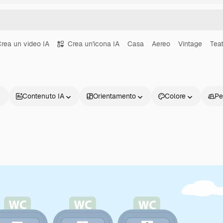
rea un video IA
Crea un'icona IA
Casa
Aereo
Vintage
Teat
Contenuto IA
Orientamento
Colore
Pe
Prodotti
Inizia