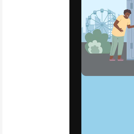
La piattaforma c
migliori lavori. 
creativi, impres
Italiano
Copyright © 2010