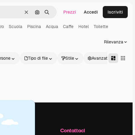
Prezzi
Accedi
Iscriviti
Cancella
Cerca per immagine
Ricerca
ro
Scuola
Piscina
Acqua
Caffe
Hotel
Toilette
Rilevanza
rsone
Tipo di file
Stile
Avanzate
Azienda
Contattaci