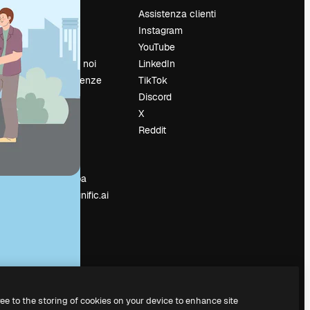
Prezzi
Assistenza clienti
Chi siamo
Instagram
Recensioni
YouTube
Lavora con noi
LinkedIn
Cerca tendenze
TikTok
Blog
Discord
Eventi
X
Slidesgo
Reddit
e
Vendi i tuoi
contenuti
Sala stampa
Cerchi magnific.ai
ree to the storing of cookies on your device to enhance site