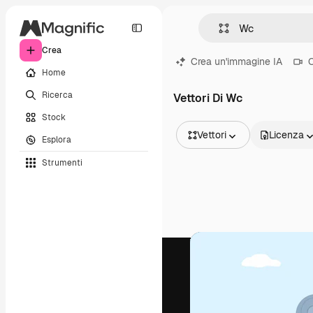
Crea
Crea un'immagine IA
C
Home
Ricerca
Vettori Di Wc
Stock
Vettori
Licenza
Esplora
Tutte le immagini
Strumenti
Vettori
Illustrazioni
Foto
PSD
Modelli
Mockup
Video
Clip video
Motion graphic
Modelli di video
Icone
Modelli 3D
Font