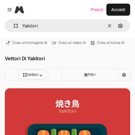
Magnific
Prezzi
Accedi
Close menu
Cancella
Cerca 
Crea un'immagine IA
Crea un video IA
Crea un'icona IA
Vettori Di Yakitori
Vettori
Filtri