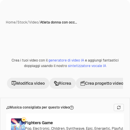
Home
/
Stock
/
Video
/
Atleta donna con occ…
Crea i tuoi video con il
generatore di video IA
e aggiungi fantastici
doppiaggi usando il nostro
sintetizzatore vocale IA
Modifica video
Ricrea
Crea progetto video
Musica consigliata per questo video
Fighters Game
Pop
,
Electronic
,
Children
,
Synthwave
,
Epic
,
Energetic
,
Playful