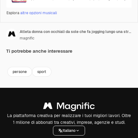
Esplora
altre opzioni musicali
Atleta donna con occhiali da sole che fa jogging lungo una strada costiera
magnific
Ti potrebbe anche interessare
Premium
Premium
persone
sport
La piattaforma creativa per realizzare i tuoi migliori lavori. Oltre
1 milione di abbonati tra creativi, imprese, agenzie e studi.
Italiano