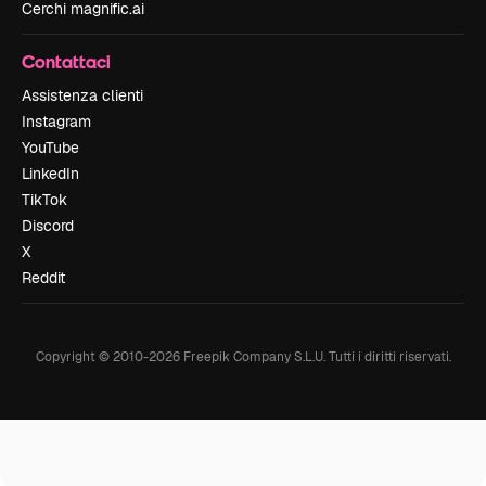
Cerchi magnific.ai
Contattaci
Assistenza clienti
Instagram
YouTube
LinkedIn
TikTok
Discord
X
Reddit
Copyright © 2010-
2026
Freepik Company S.L.U.
Tutti i diritti riservati
.