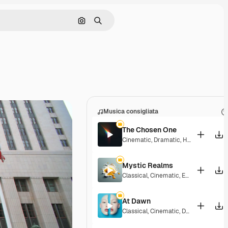
Cerca per immagine
Ricerca
Musica consigliata
The Chosen One
Cinematic
,
Dramatic
,
Hopeful
Mystic Realms
Classical
,
Cinematic
,
Epic
,
Hopeful
At Dawn
Classical
,
Cinematic
,
Dramatic
,
Laid 