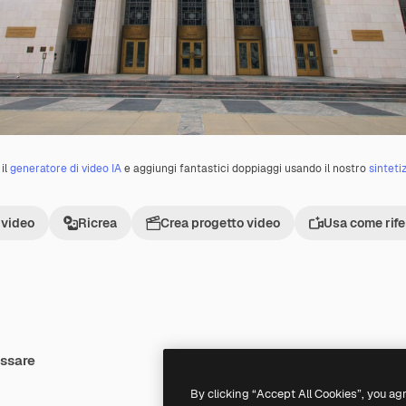
il
generatore di video IA
e aggiungi fantastici doppiaggi usando il nostro
sinteti
 video
Ricrea
Crea progetto video
Usa come rif
essare
By clicking “Accept All Cookies”, you ag