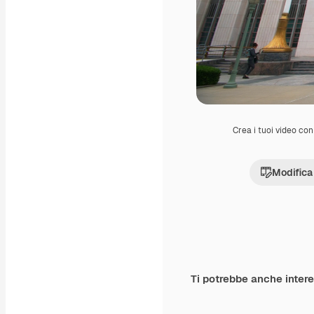
Crea i tuoi video con 
Modifica
Ti potrebbe anche inter
Premium
Premium