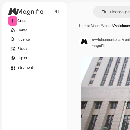
Crea
Home
/
Stock
/
Video
/
Avvicinam
Home
Ricerca
Avvicinamento al Munic
magnific
Stock
Esplora
Strumenti