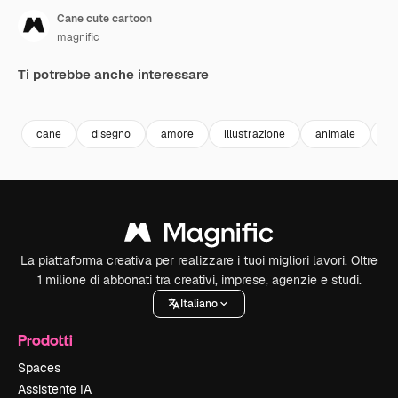
Cane cute cartoon
magnific
Ti potrebbe anche interessare
cane
disegno
amore
illustrazione
animale
fu
La piattaforma creativa per realizzare i tuoi migliori lavori. Oltre
1 milione di abbonati tra creativi, imprese, agenzie e studi.
Italiano
Prodotti
Spaces
Assistente IA