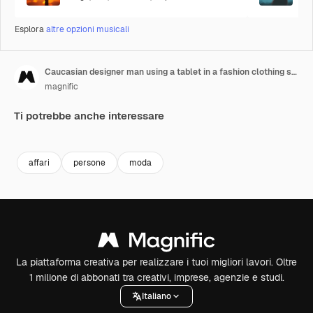
Esplora
altre opzioni musicali
Caucasian designer man using a tablet in a fashion clothing store
magnific
Ti potrebbe anche interessare
Premium
Premium
affari
persone
moda
La piattaforma creativa per realizzare i tuoi migliori lavori. Oltre
1 milione di abbonati tra creativi, imprese, agenzie e studi.
Italiano