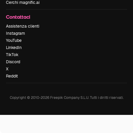
Cerchi magnific.ai
Contattaci
Assistenza clienti
Instagram
YouTube
LinkedIn
TikTok
Discord
X
Reddit
Copyright © 2010-
2026
Freepik Company S.L.U.
Tutti i diritti riservati
.