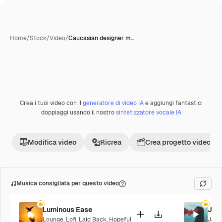
Home
/
Stock
/
Video
/
Caucasian designer m…
Crea i tuoi video con il
generatore di video IA
e aggiungi fantastici
doppiaggi usando il nostro
sintetizzatore vocale IA
Modifica video
Ricrea
Crea progetto video
Musica consigliata per questo video
Luminous Ease
Jaz
Lounge
,
Lofi
,
Laid Back
,
Hopeful
Jazz