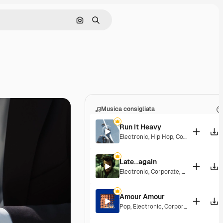
Cerca per immagine
Ricerca
Musica consigliata
Run It Heavy
Electronic
,
Hip Hop
,
Corporate
,
Epic
,
Late...again
Electronic
,
Corporate
,
Energetic
,
Hop
Amour Amour
Pop
,
Electronic
,
Corporate
,
Groovy
,
En