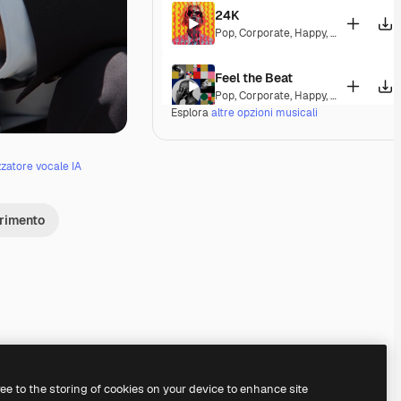
24K
Pop
,
Corporate
,
Happy
,
Energetic
,
Pla
Feel the Beat
Pop
,
Corporate
,
Happy
,
Groovy
,
Energ
Esplora
altre opzioni musicali
Dominion
Pop
,
Electronic
,
Corporate
,
Happy
,
Gr
zzatore vocale IA
Visionary Connection
erimento
Corporate
,
Happy
,
Energetic
A Different Life
Pop
,
Corporate
,
Happy
,
Groovy
,
Energ
Epic Spark
Classical
,
Corporate
,
Epic
,
Energetic
Premium
Premium
Generato dall'IA
ree to the storing of cookies on your device to enhance site