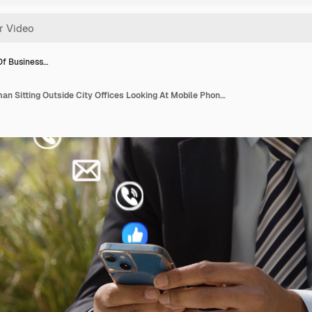
Of Business…
Close Up Of Businessman Sitting Outside City Offices Looking At Mobile Phone With Motion Graphics Emojis Showing Multiple Messaging And Social Media Notifications