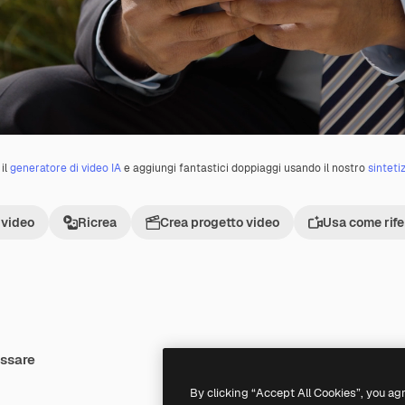
il
generatore di video IA
e aggiungi fantastici doppiaggi usando il nostro
sinteti
 video
Ricrea
Crea progetto video
Usa come rif
essare
By clicking “Accept All Cookies”, you ag