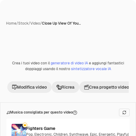
Home
/
Stock
/
Video
/
Close Up View Of You…
Crea i tuoi video con il
generatore di video IA
e aggiungi fantastici
doppiaggi usando il nostro
sintetizzatore vocale IA
Modifica video
Ricrea
Crea progetto video
Musica consigliata per questo video
Fighters Game
Pop
,
Electronic
,
Children
,
Synthwave
,
Epic
,
Energetic
,
Playful