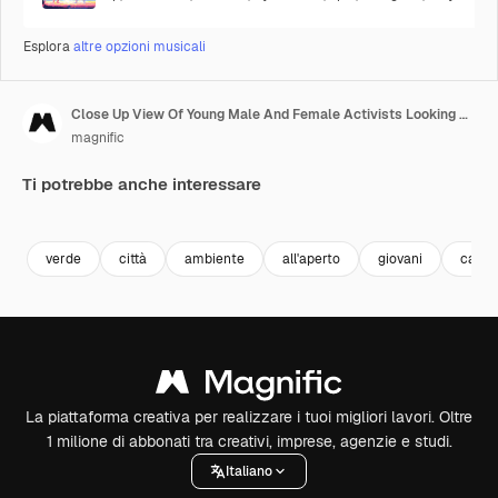
Esplora
altre opzioni musicali
Close Up View Of Young Male And Female Activists Looking At Camera Holding A Cardboard Placard During A Climate Change Protest
magnific
Ti potrebbe anche interessare
verde
città
ambiente
all'aperto
giovani
cauca
La piattaforma creativa per realizzare i tuoi migliori lavori. Oltre
1 milione di abbonati tra creativi, imprese, agenzie e studi.
Italiano