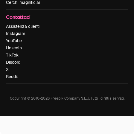
Cerchi magnific.ai
Contattaci
Assistenza clienti
Instagram
YouTube
LinkedIn
TikTok
Discord
X
Reddit
Copyright © 2010-
2026
Freepik Company S.L.U.
Tutti i diritti riservati
.