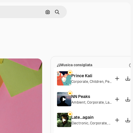
Cerca per immagine
Ricerca
Musica consigliata
Prince Kali
Corporate
,
Children
,
Peaceful
,
Hopef
NN Peaks
Ambient
,
Corporate
,
Laid Back
,
Peace
Late...again
Electronic
,
Corporate
,
Energetic
,
Hop