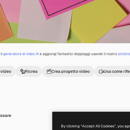
il
generatore di video IA
e aggiungi fantastici doppiaggi usando il nostro
sinteti
 video
Ricrea
Crea progetto video
Usa come rif
essare
By clicking “Accept All Cookies”, you ag