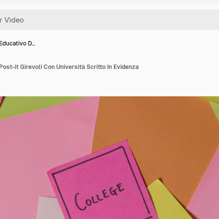
Educativo D…
ost-it Girevoli Con Università Scritto In Evidenza