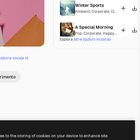
Winter Sports
Ambient
,
Corporate
,
Cinematic
,
Peac
A Special Morning
Pop
,
Corporate
,
Happy
,
Laid Back
,
Pe
Esplora
altre opzioni musicali
Fine Day Anthem
Pop
,
Corporate
,
Happy
,
Groovy
,
Peace
zzatore vocale IA
Clearpath
erimento
Pop
,
Corporate
,
Groovy
,
Laid Back
,
Ho
Synergy Success
Corporate
,
Hopeful
Calming State
Pop
,
Acoustic
,
Corporate
,
Laid Back
,
ree to the storing of cookies on your device to enhance site