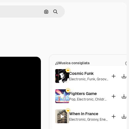
Cerca per immagine
Ricerca
Musica consigliata
Cosmic Funk
Electronic
,
Funk
,
Groovy
,
Energetic
Fighters Game
Pop
,
Electronic
,
Children
,
Synthwave
When In France
Electronic
,
Groovy
,
Energetic
,
Playful