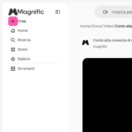
Crea
Home
/
Stock
/
Video
/
Conto alla
Home
Ricerca
Conto alla rovescia di u
magnific
Stock
Esplora
Strumenti