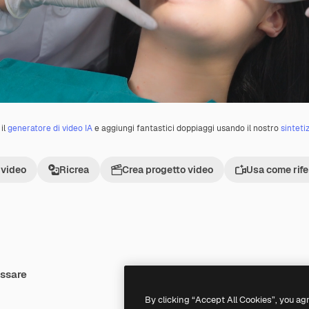
il
generatore di video IA
e aggiungi fantastici doppiaggi usando il nostro
sinteti
 video
Ricrea
Crea progetto video
Usa come rif
essare
Premium
Premium
By clicking “Accept All Cookies”, you ag