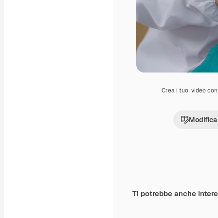
Crea i tuoi video con 
Modifica
Ti potrebbe anche inter
Premium
Premium
Generato dall'IA