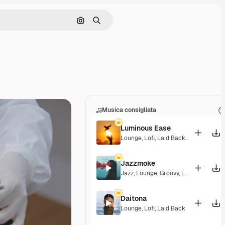
Cerca per immagine
Ricerca
Musica consigliata
Luminous Ease
Lounge
,
Lofi
,
Laid Back
,
Hopeful
Jazzmoke
Jazz
,
Lounge
,
Groovy
,
Laid Back
,
Eleg
Daitona
Lounge
,
Lofi
,
Laid Back