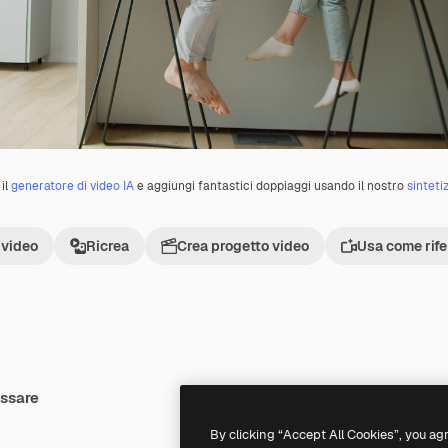
il
generatore di video IA
e aggiungi fantastici doppiaggi usando il nostro
sinteti
 video
Ricrea
Crea progetto video
Usa come rif
essare
By clicking “Accept All Cookies”, you ag