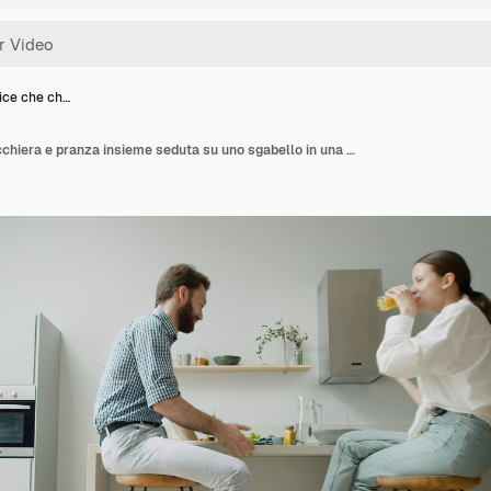
lice che ch…
Coppia felice che chiacchiera e pranza insieme seduta su uno sgabello in una cucina moderna.