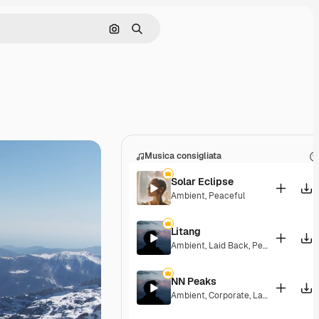
Cerca per immagine
Ricerca
Musica consigliata
Solar Eclipse
Ambient
,
Peaceful
Litang
Ambient
,
Laid Back
,
Peaceful
,
Hopef
NN Peaks
Ambient
,
Corporate
,
Laid Back
,
Peace