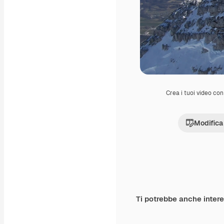
Crea i tuoi video con 
Modifica
Ti potrebbe anche inter
Premium
Premium