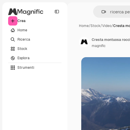
Crea
Home
/
Stock
/
Video
/
Cresta mo
Home
Ricerca
Cresta montuosa rocc
magnific
Stock
Esplora
Strumenti