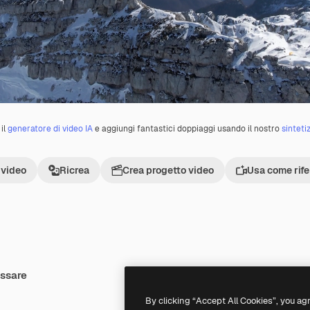
il
generatore di video IA
e aggiungi fantastici doppiaggi usando il nostro
sinteti
 video
Ricrea
Crea progetto video
Usa come rif
essare
Premium
Premium
By clicking “Accept All Cookies”, you ag