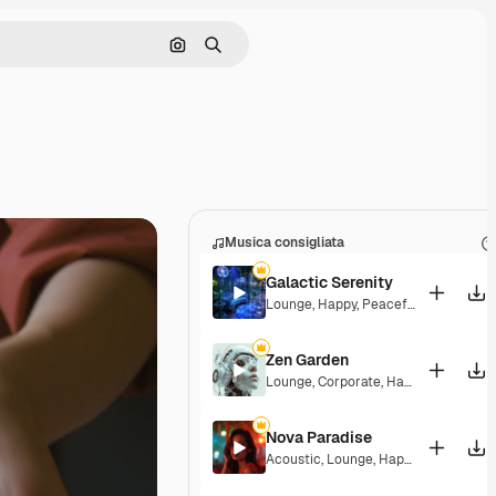
Cerca per immagine
Ricerca
Musica consigliata
Galactic Serenity
Lounge
,
Happy
,
Peaceful
Zen Garden
Lounge
,
Corporate
,
Happy
,
Laid Back
Nova Paradise
Acoustic
,
Lounge
,
Happy
,
Laid Back