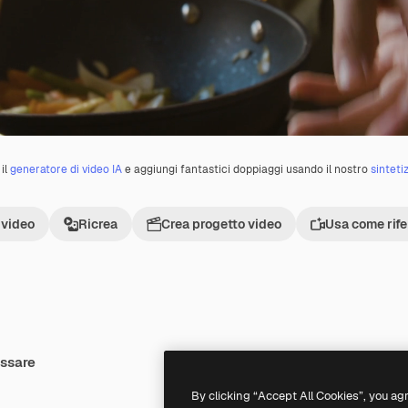
il
generatore di video IA
e aggiungi fantastici doppiaggi usando il nostro
sinteti
 video
Ricrea
Crea progetto video
Usa come rif
essare
By clicking “Accept All Cookies”, you ag