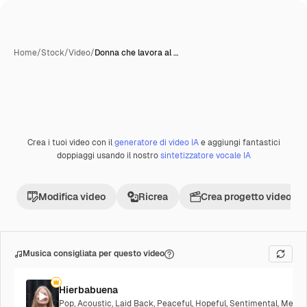
Home
/
Stock
/
Video
/
Donna che lavora al …
Crea i tuoi video con il
generatore di video IA
e aggiungi fantastici
doppiaggi usando il nostro
sintetizzatore vocale IA
Modifica video
Ricrea
Crea progetto video
Musica consigliata per questo video
Hierbabuena
Pop
,
Acoustic
,
Laid Back
,
Peaceful
,
Hopeful
,
Sentimental
,
Melanc