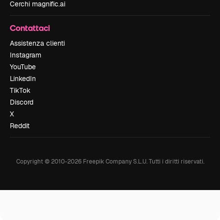
Cerchi magnific.ai
Contattaci
Assistenza clienti
Instagram
YouTube
LinkedIn
TikTok
Discord
X
Reddit
Copyright © 2010-
2026
Freepik Company S.L.U.
Tutti i diritti riservati
.