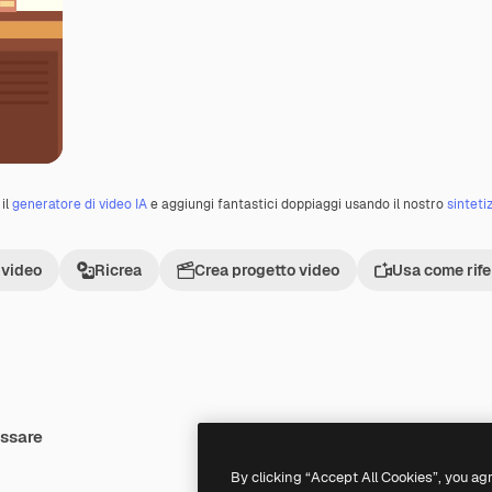
il
generatore di video IA
e aggiungi fantastici doppiaggi usando il nostro
sinteti
 video
Ricrea
Crea progetto video
Usa come rif
essare
By clicking “Accept All Cookies”, you ag