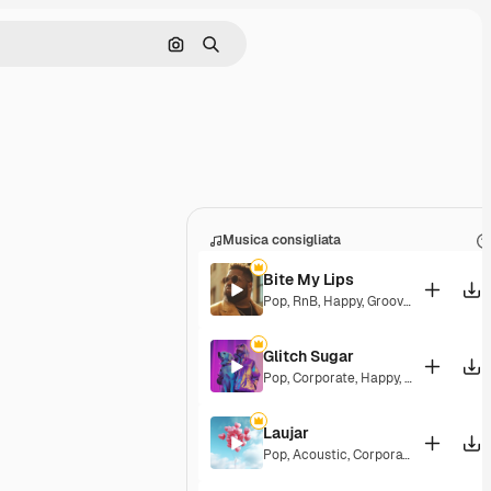
Cerca per immagine
Ricerca
Musica consigliata
Bite My Lips
Pop
,
RnB
,
Happy
,
Groovy
,
Soulful
,
Upb
Glitch Sugar
Pop
,
Corporate
,
Happy
,
Groovy
,
Upbea
Laujar
Pop
,
Acoustic
,
Corporate
,
Happy
,
Hop