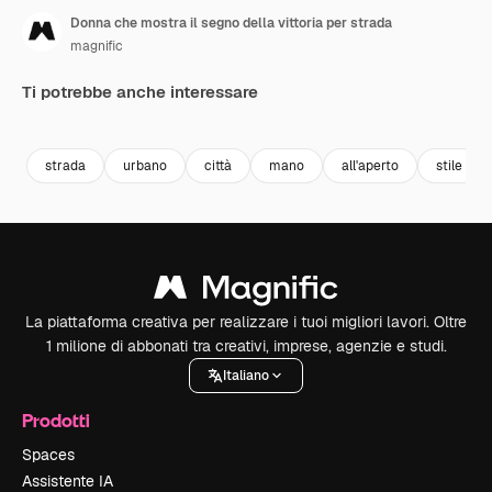
Donna che mostra il segno della vittoria per strada
magnific
Ti potrebbe anche interessare
Premium
Premium
strada
urbano
città
mano
all'aperto
stile
La piattaforma creativa per realizzare i tuoi migliori lavori. Oltre
1 milione di abbonati tra creativi, imprese, agenzie e studi.
Italiano
Prodotti
Spaces
Assistente IA