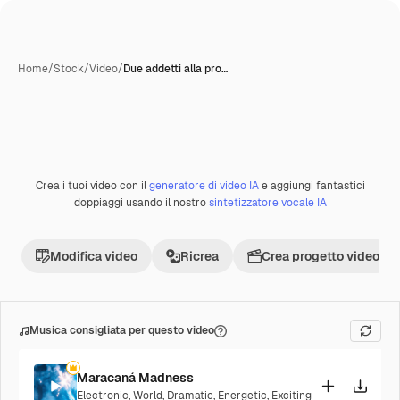
Home
/
Stock
/
Video
/
Due addetti alla pro…
Crea i tuoi video con il
generatore di video IA
e aggiungi fantastici
doppiaggi usando il nostro
sintetizzatore vocale IA
Modifica video
Ricrea
Crea progetto video
Musica consigliata per questo video
Maracaná Madness
Electronic
,
World
,
Dramatic
,
Energetic
,
Exciting