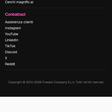
Cerchi magnific.ai
Contattaci
Assistenza clienti
Instagram
YouTube
LinkedIn
TikTok
Discord
X
Reddit
Copyright © 2010-
2026
Freepik Company S.L.U.
Tutti i diritti riservati
.