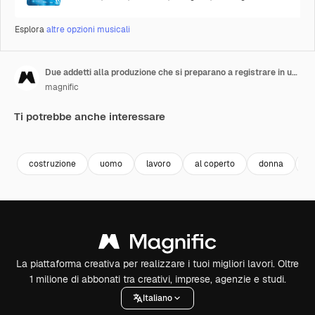
Esplora
altre opzioni musicali
Due addetti alla produzione che si preparano a registrare in un edificio in rovina 1
magnific
Ti potrebbe anche interessare
costruzione
uomo
lavoro
al coperto
donna
fi
La piattaforma creativa per realizzare i tuoi migliori lavori. Oltre
1 milione di abbonati tra creativi, imprese, agenzie e studi.
Italiano