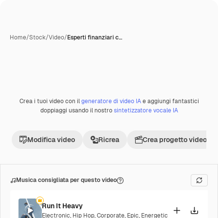
Home
/
Stock
/
Video
/
Esperti finanziari c…
Crea i tuoi video con il
generatore di video IA
e aggiungi fantastici
doppiaggi usando il nostro
sintetizzatore vocale IA
Modifica video
Ricrea
Crea progetto video
Musica consigliata per questo video
Run It Heavy
Electronic
,
Hip Hop
,
Corporate
,
Epic
,
Energetic