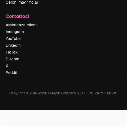
Cerchi magnific.ai
Contattaci
Assistenza clienti
Instagram
YouTube
LinkedIn
TikTok
Discord
X
Reddit
Copyright © 2010-
2026
Freepik Company S.L.U.
Tutti i diritti riservati
.