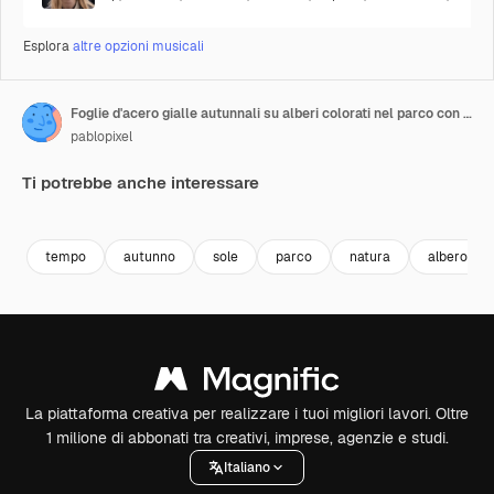
Esplora
altre opzioni musicali
Foglie d'acero gialle autunnali su alberi colorati nel parco con sfondo di cielo blu.
pablopixel
Ti potrebbe anche interessare
Premium
Premium
Premium
Premium
tempo
autunno
sole
parco
natura
albero
La piattaforma creativa per realizzare i tuoi migliori lavori. Oltre
1 milione di abbonati tra creativi, imprese, agenzie e studi.
Italiano