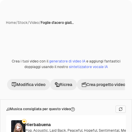
Home
/
Stock
/
Video
/
Foglie d'acero giall…
Crea i tuoi video con il
generatore di video IA
e aggiungi fantastici
doppiaggi usando il nostro
sintetizzatore vocale IA
Modifica video
Ricrea
Crea progetto video
Musica consigliata per questo video
Hierbabuena
Pop
,
Acoustic
,
Laid Back
,
Peaceful
,
Hopeful
,
Sentimental
,
Melanc