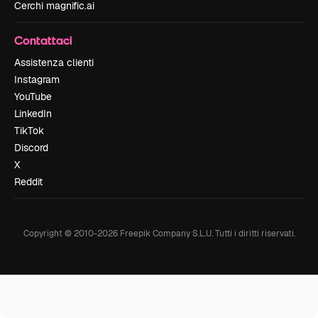
Cerchi magnific.ai
Contattaci
Assistenza clienti
Instagram
YouTube
LinkedIn
TikTok
Discord
X
Reddit
Copyright © 2010-
2026
Freepik Company S.L.U.
Tutti i diritti riservati
.