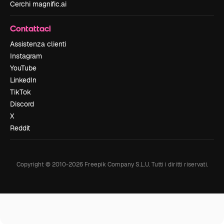
Cerchi magnific.ai
Contattaci
Assistenza clienti
Instagram
YouTube
LinkedIn
TikTok
Discord
X
Reddit
Copyright © 2010-
2026
Freepik Company S.L.U.
Tutti i diritti riservati
.