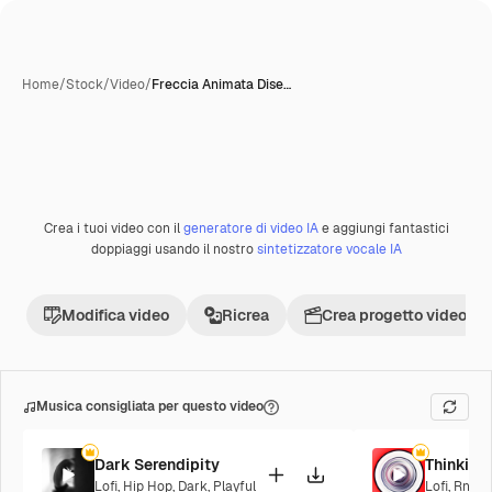
Home
/
Stock
/
Video
/
Freccia Animata Dise…
Crea i tuoi video con il
generatore di video IA
e aggiungi fantastici
doppiaggi usando il nostro
sintetizzatore vocale IA
Modifica video
Ricrea
Crea progetto video
Musica consigliata per questo video
Dark Serendipity
Thinking
Lofi
,
Hip Hop
,
Dark
,
Playful
Lofi
,
RnB
,
C