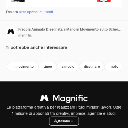
Esplora
altre opzioni musicali
Freccia Animata Disegnata a Mano in Movimento sullo Schermo
magnific
Ti potrebbe anche interessare
Premium
Premium
in movimento
Linee
simbolo
disegnare
moto
La piattaforma creativa per realizzare i tuoi migliori lavori. Oltre
1 milione di abbonati tra creativi, imprese, agenzie e studi.
Italiano