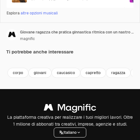
Esplora
altre opzioni musicali
Giovane ragazza che pratica ginnastica ritmica con un nastro in palestra
magnific
Ti potrebbe anche interessare
corpo
giovani
caucasico
capretto
ragazza
bi
La piattaforma creativa per realizzare i tuoi migliori lavori. Oltre
1 milione di abbonati tra creativi, imprese, agenzie e studi.
Italiano