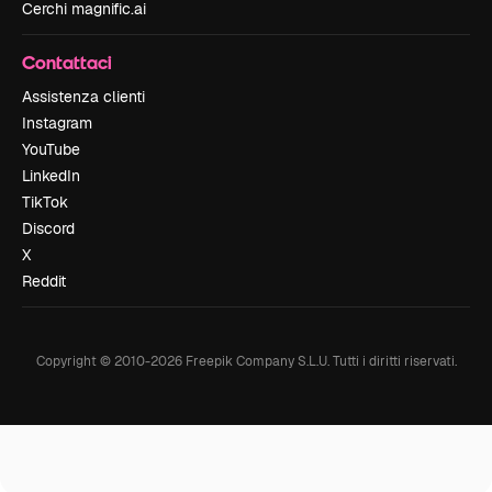
Cerchi magnific.ai
Contattaci
Assistenza clienti
Instagram
YouTube
LinkedIn
TikTok
Discord
X
Reddit
Copyright © 2010-
2026
Freepik Company S.L.U.
Tutti i diritti riservati
.