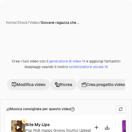
Home
/
Stock
/
Video
/
Giovane ragazza che …
Crea i tuoi video con il
generatore di video IA
e aggiungi fantastici
doppiaggi usando il nostro
sintetizzatore vocale IA
Modifica video
Ricrea
Crea progetto video
Musica consigliata per questo video
Bite My Lips
Pop
,
RnB
,
Happy
,
Groovy
,
Soulful
,
Upbeat