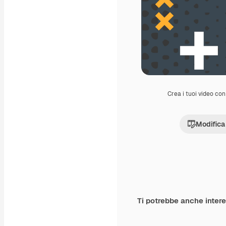
Crea i tuoi video con 
Modifica
Ti potrebbe anche inter
Premium
Premium