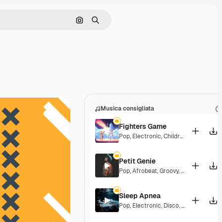
Cerca per immagine
Ricerca
Musica consigliata
Fighters Game
Pop
,
Electronic
,
Children
,
Synthwave
Petit Genie
Pop
,
Afrobeat
,
Groovy
,
Energetic
,
Upb
Sleep Apnea
Pop
,
Electronic
,
Disco
,
Groovy
,
Energe