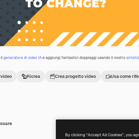
il
generatore di video IA
e aggiungi fantastici doppiaggi usando il nostro
sinteti
 video
Ricrea
Crea progetto video
Usa come rif
essare
Premium
Premium
By clicking “Accept All Cookies”, you ag