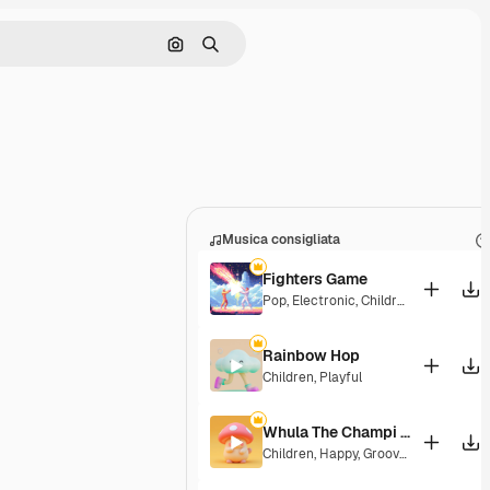
Cerca per immagine
Ricerca
Musica consigliata
Fighters Game
Pop
,
Electronic
,
Children
,
Synthwave
Rainbow Hop
Children
,
Playful
Whula The Champi Dog
Children
,
Happy
,
Groovy
,
Energetic
,
Pl