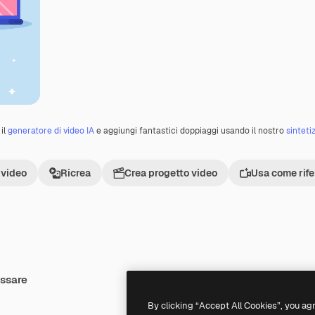
il
generatore di video IA
e aggiungi fantastici doppiaggi usando il nostro
sinteti
 video
Ricrea
Crea progetto video
Usa come rif
essare
By clicking “Accept All Cookies”, you ag