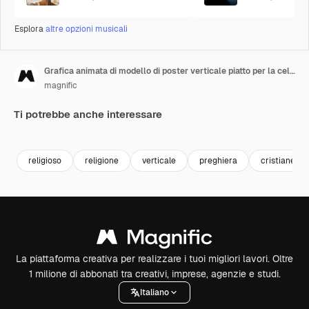
Esplora
altre opzioni musicali
Grafica animata di modello di poster verticale piatto per la celebrazione religiosa del Mercoledì delle Ceneri
magnific
Ti potrebbe anche interessare
Premium
Premium
religioso
religione
verticale
preghiera
cristianesi
La piattaforma creativa per realizzare i tuoi migliori lavori. Oltre
1 milione di abbonati tra creativi, imprese, agenzie e studi.
Italiano