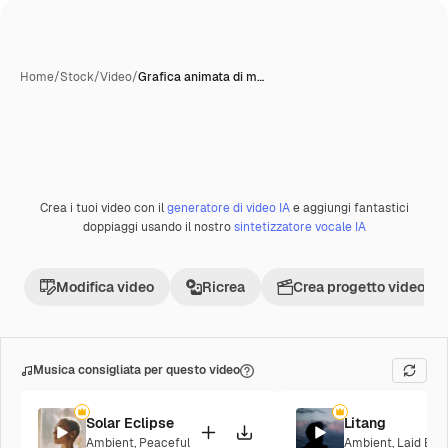
Home
/
Stock
/
Video
/
Grafica animata di m…
Crea i tuoi video con il
generatore di video IA
e aggiungi fantastici
doppiaggi usando il nostro
sintetizzatore vocale IA
Modifica video
Ricrea
Crea progetto video
Musica consigliata per questo video
Solar Eclipse
Litang
Ambient
,
Peaceful
Ambient
,
Laid Bac