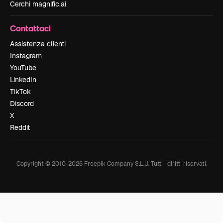
Cerchi magnific.ai
Contattaci
Assistenza clienti
Instagram
YouTube
LinkedIn
TikTok
Discord
X
Reddit
Copyright © 2010-
2026
Freepik Company S.L.U.
Tutti i diritti riservati
.