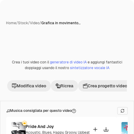
Home
/
Stock
/
Video
/
Grafica in movimento…
Crea i tuoi video con il
generatore di video IA
e aggiungi fantastici
doppiaggi usando il nostro
sintetizzatore vocale IA
Modifica video
Ricrea
Crea progetto video
Musica consigliata per questo video
Pride And Joy
Acoustic
,
Blues
,
Happy
,
Groovy
,
Upbeat