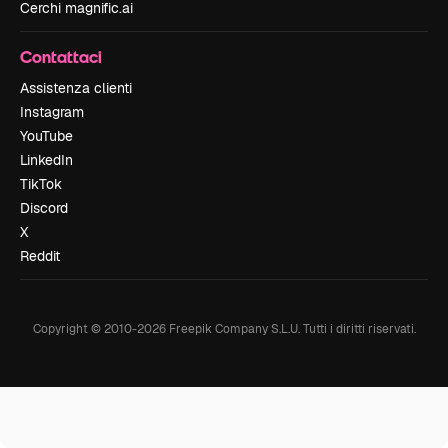
Cerchi magnific.ai
Contattaci
Assistenza clienti
Instagram
YouTube
LinkedIn
TikTok
Discord
X
Reddit
Copyright © 2010-
2026
Freepik Company S.L.U.
Tutti i diritti riservati
.