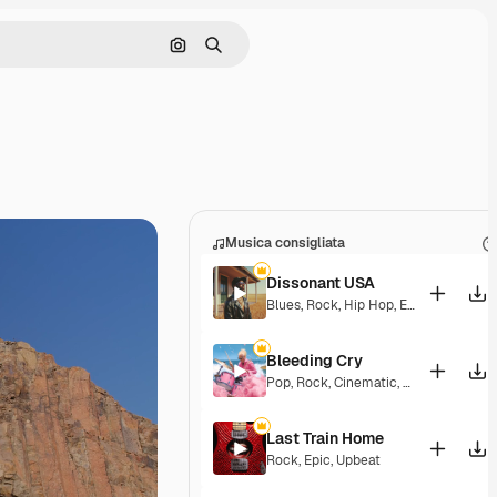
Cerca per immagine
Ricerca
Musica consigliata
Dissonant USA
Blues
,
Rock
,
Hip Hop
,
Epic
,
Energetic
Bleeding Cry
Pop
,
Rock
,
Cinematic
,
Epic
,
Dramatic
Last Train Home
Rock
,
Epic
,
Upbeat