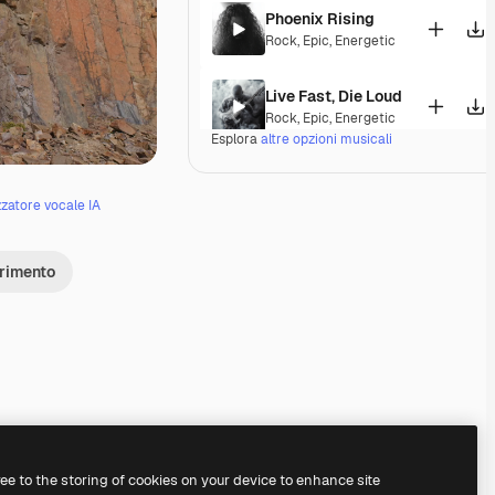
Phoenix Rising
Rock
,
Epic
,
Energetic
Live Fast, Die Loud
Rock
,
Epic
,
Energetic
Esplora
altre opzioni musicali
Fractured Riff Flow
Rock
,
Hip Hop
,
Epic
,
Energetic
zzatore vocale IA
Descensus
erimento
Electronic
,
Rock
,
Cinematic
,
Epic
,
Dra
Reverse Rage Broadcast
Rock
,
Hip Hop
,
Epic
,
Energetic
Rawhook Frequency
Rock
,
Epic
,
Energetic
ree to the storing of cookies on your device to enhance site