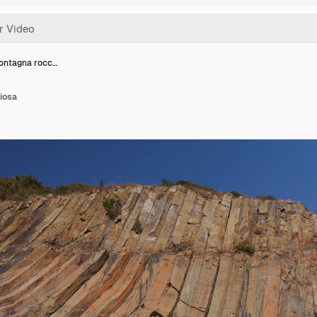
ontagna rocc…
iosa