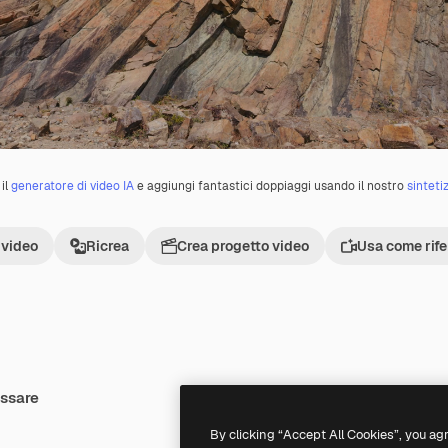
il
generatore di video IA
e aggiungi fantastici doppiaggi usando il nostro
sinteti
 video
Ricrea
Crea progetto video
Usa come rif
essare
By clicking “Accept All Cookies”, you ag