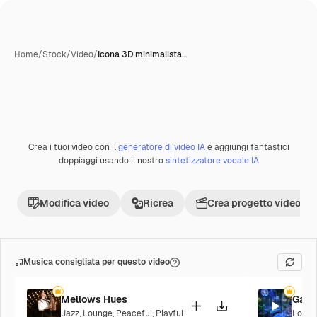
Home
/
Stock
/
Video
/
Icona 3D minimalista…
Creata con IA
Crea i tuoi video con il
generatore di video IA
e aggiungi fantastici
doppiaggi usando il nostro
sintetizzatore vocale IA
Modifica video
Ricrea
Crea progetto video
Musica consigliata per questo video
Mellows Hues
Galac
Jazz
,
Lounge
,
Peaceful
,
Playful
Loung