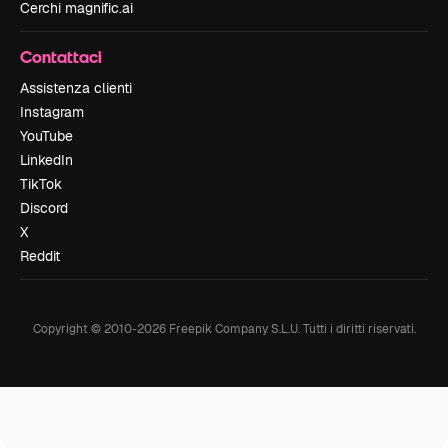
Cerchi magnific.ai
Contattaci
Assistenza clienti
Instagram
YouTube
LinkedIn
TikTok
Discord
X
Reddit
Copyright © 2010-
2026
Freepik Company S.L.U.
Tutti i diritti riservati
.