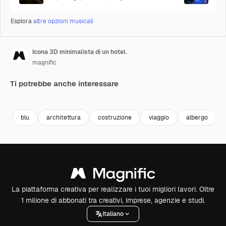
Esplora
altre opzioni musicali
Icona 3D minimalista di un hotel.
magnific
Ti potrebbe anche interessare
Premium
Premium
Premium
Premium
blu
architettura
costruzione
viaggio
albergo
La piattaforma creativa per realizzare i tuoi migliori lavori. Oltre
1 milione di abbonati tra creativi, imprese, agenzie e studi.
Italiano