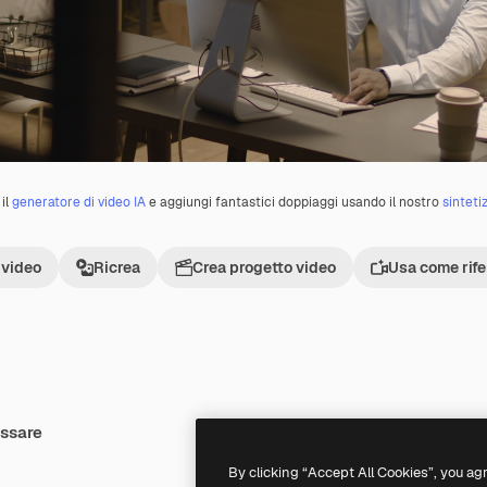
il
generatore di video IA
e aggiungi fantastici doppiaggi usando il nostro
sinteti
 video
Ricrea
Crea progetto video
Usa come rif
essare
By clicking “Accept All Cookies”, you ag