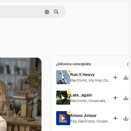
Cerca per immagine
Ricerca
Musica consigliata
Run It Heavy
Electronic
,
Hip Hop
,
Corporate
,
Epic
,
Late...again
Electronic
,
Corporate
,
Energetic
,
Hop
Amour Amour
Pop
,
Electronic
,
Corporate
,
Groovy
,
En