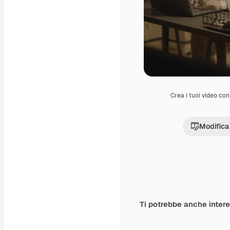
Crea i tuoi video con 
Modifica
Ti potrebbe anche inter
Premium
Premium