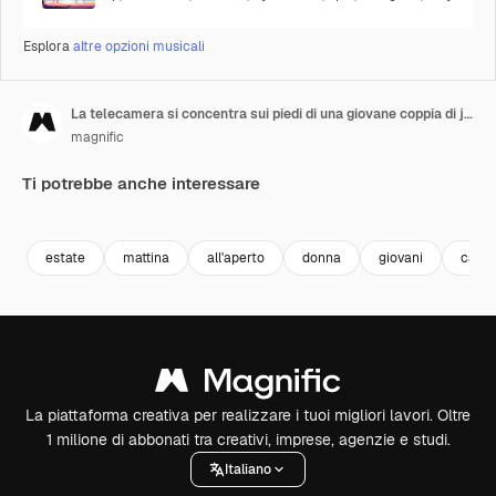
Esplora
altre opzioni musicali
La telecamera si concentra sui piedi di una giovane coppia di jogger che corre nello stadio in estate
magnific
Ti potrebbe anche interessare
Premium
Premium
Premium
Premium
estate
mattina
all'aperto
donna
giovani
cauc
La piattaforma creativa per realizzare i tuoi migliori lavori. Oltre
1 milione di abbonati tra creativi, imprese, agenzie e studi.
Italiano