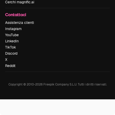
Cerchi magnific.ai
Contattaci
Assistenza clienti
Instagram
YouTube
LinkedIn
TikTok
Discord
X
Reddit
Copyright © 2010-
2026
Freepik Company S.L.U.
Tutti i diritti riservati
.