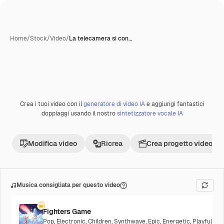
Home
/
Stock
/
Video
/
La telecamera si con…
Crea i tuoi video con il
generatore di video IA
e aggiungi fantastici
doppiaggi usando il nostro
sintetizzatore vocale IA
Modifica video
Ricrea
Crea progetto video
Musica consigliata per questo video
Fighters Game
Pop
,
Electronic
,
Children
,
Synthwave
,
Epic
,
Energetic
,
Playful