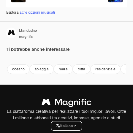
Esplora
altre opzioni musicali
Llandudno
magnific
Ti potrebbe anche interessare
Premium
Premium
Premium
Premium
oceano
spiaggia
mare
città
residenziale
riva
La piattaforma creativa per realizzare i tuoi migliori lavori. Oltre
1 milione di abbonati tra creativi, imprese, agenzie e studi.
Italiano