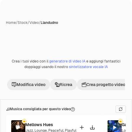
Home
/
Stock
/
Video
/
Llandudno
Crea i tuoi video con il
generatore di video IA
e aggiungi fantastici
doppiaggi usando il nostro
sintetizzatore vocale IA
Modifica video
Ricrea
Crea progetto video
Musica consigliata per questo video
Mellows Hues
Galac
Jazz
,
Lounge
,
Peaceful
,
Playful
Loung