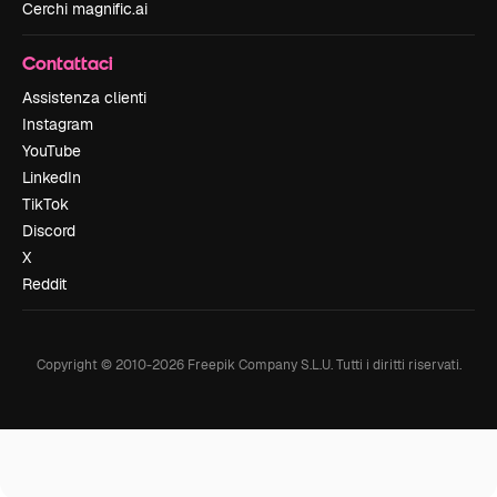
Cerchi magnific.ai
Contattaci
Assistenza clienti
Instagram
YouTube
LinkedIn
TikTok
Discord
X
Reddit
Copyright © 2010-
2026
Freepik Company S.L.U.
Tutti i diritti riservati
.