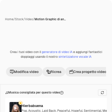
Home
/
Stock
/
Video
/
Motion Graphic di an…
Crea i tuoi video con il
generatore di video IA
e aggiungi fantastici
doppiaggi usando il nostro
sintetizzatore vocale IA
Modifica video
Ricrea
Crea progetto video
Musica consigliata per questo video
Hierbabuena
Pop
,
Acoustic
,
Laid Back
,
Peaceful
,
Hopeful
,
Sentimental
,
Melanc