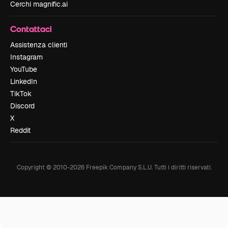
Cerchi magnific.ai
Contattaci
Assistenza clienti
Instagram
YouTube
LinkedIn
TikTok
Discord
X
Reddit
Copyright © 2010-
2026
Freepik Company S.L.U.
Tutti i diritti riservati
.