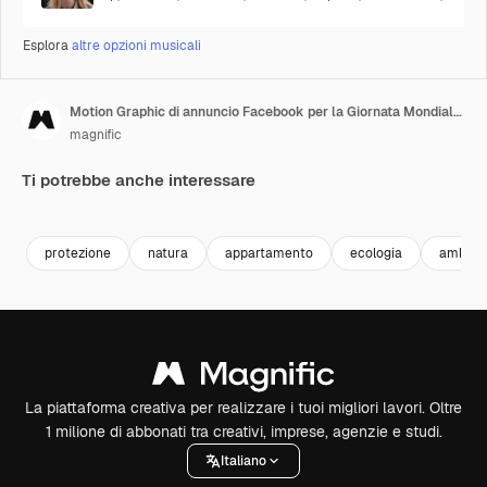
Esplora
altre opzioni musicali
Motion Graphic di annuncio Facebook per la Giornata Mondiale dell'Ambiente in flat design disegnato a mano
magnific
Ti potrebbe anche interessare
Premium
Premium
protezione
natura
appartamento
ecologia
ambien
La piattaforma creativa per realizzare i tuoi migliori lavori. Oltre
1 milione di abbonati tra creativi, imprese, agenzie e studi.
Italiano