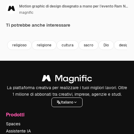
Motion graphic di design disegnato a mano per l'evento Ram Navami
magnific
Ti potrebbe anche interessare
Premium
Premium
religioso
religione
cultura
sacro
Dio
design
La piattaforma creativa per realizzare i tuoi migliori lavori. Oltre
1 milione di abbonati tra creativi, imprese, agenzie e studi.
Italiano
Prodotti
Spaces
Assistente IA