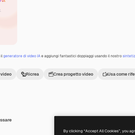
il
generatore di video IA
e aggiungi fantastici doppiaggi usando il nostro
sinteti
 video
Ricrea
Crea progetto video
Usa come rif
essare
By clicking “Accept All Cookies”, you ag