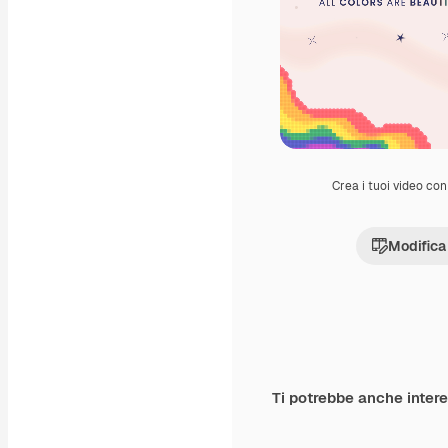
Crea i tuoi video con 
Modifica
Ti potrebbe anche inter
Premium
Premium
Generato dall'IA