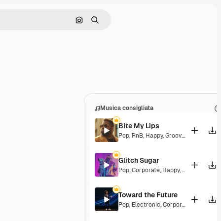
Cerca per immagine
Ricerca
Musica consigliata
Bite My Lips
Pop
,
RnB
,
Happy
,
Groovy
,
Soulful
,
Upb
Glitch Sugar
Pop
,
Corporate
,
Happy
,
Groovy
,
Upbea
Toward the Future
Pop
,
Electronic
,
Corporate
,
Happy
,
En