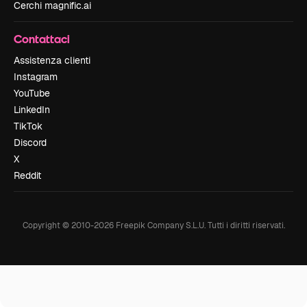
Cerchi magnific.ai
Contattaci
Assistenza clienti
Instagram
YouTube
LinkedIn
TikTok
Discord
X
Reddit
Copyright © 2010-
2026
Freepik Company S.L.U.
Tutti i diritti riservati
.