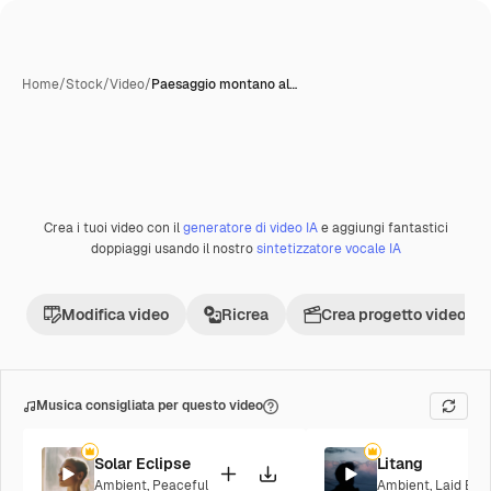
Home
/
Stock
/
Video
/
Paesaggio montano al…
Crea i tuoi video con il
generatore di video IA
e aggiungi fantastici
doppiaggi usando il nostro
sintetizzatore vocale IA
Modifica video
Ricrea
Crea progetto video
Musica consigliata per questo video
Solar Eclipse
Litang
Ambient
,
Peaceful
Ambient
,
Laid Bac