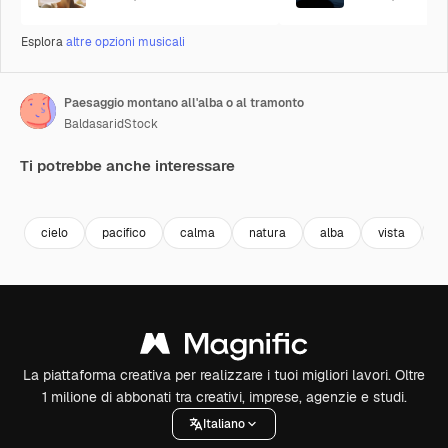
Esplora
altre opzioni musicali
Paesaggio montano all'alba o al tramonto
BaldasaridStock
Ti potrebbe anche interessare
Premium
Premium
Premium
Premium
cielo
pacifico
calma
natura
alba
vista
m
La piattaforma creativa per realizzare i tuoi migliori lavori. Oltre
1 milione di abbonati tra creativi, imprese, agenzie e studi.
Italiano