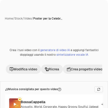
Home
/
Stock
/
Video
/
Poster per la Celebr…
Crea i tuoi video con il
generatore di video IA
e aggiungi fantastici
doppiaggi usando il nostro
sintetizzatore vocale IA
Modifica video
Ricrea
Crea progetto video
Musica consigliata per questo video
BossaCappella
Acoustic
,
World
,
Corporate
,
Happy
,
Groovy
,
Soulful
,
Upbeat