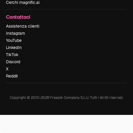
Cerchi magnific.ai
Contattaci
Assistenza clienti
Instagram
YouTube
LinkedIn
TikTok
Discord
X
Reddit
Copyright © 2010-
2026
Freepik Company S.L.U.
Tutti i diritti riservati
.