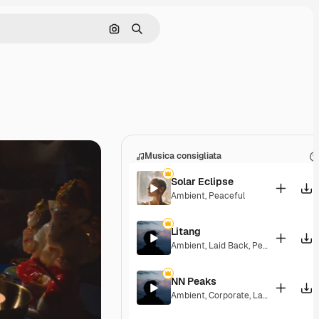
Cerca per immagine
Ricerca
Musica consigliata
Solar Eclipse
Ambient
,
Peaceful
Litang
Ambient
,
Laid Back
,
Peaceful
,
Hopef
NN Peaks
Ambient
,
Corporate
,
Laid Back
,
Peace