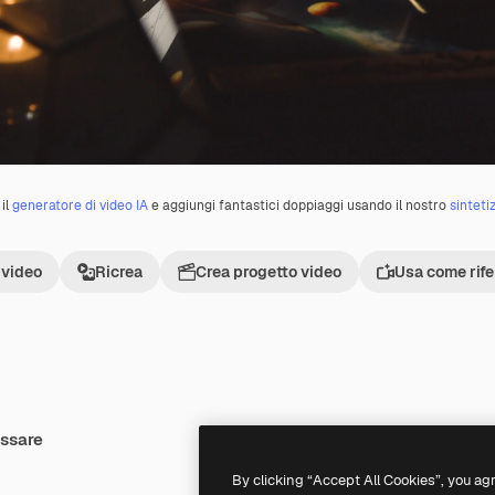
il
generatore di video IA
e aggiungi fantastici doppiaggi usando il nostro
sinteti
 video
Ricrea
Crea progetto video
Usa come rif
essare
By clicking “Accept All Cookies”, you ag