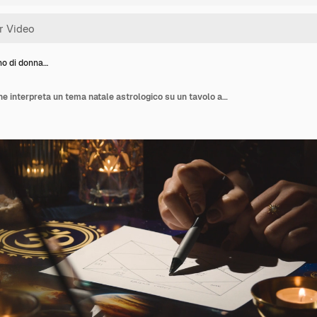
no di donna…
Primo piano di donna che interpreta un tema natale astrologico su un tavolo a lume di candela