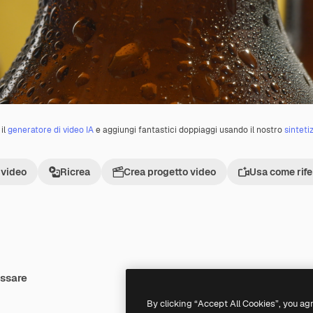
il
generatore di video IA
e aggiungi fantastici doppiaggi usando il nostro
sinteti
 video
Ricrea
Crea progetto video
Usa come rif
essare
By clicking “Accept All Cookies”, you ag