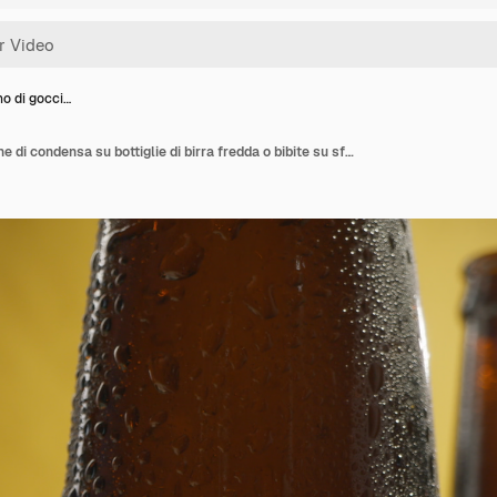
no di gocci…
Primo piano di goccioline di condensa su bottiglie di birra fredda o bibite su sfondo giallo.