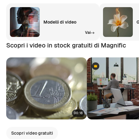
Modelli di video
G
Vai
Scopri i video in stock gratuiti di Magnific
Premium
Premium
00:18
Scopri video gratuiti