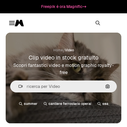
Freepik è ora Magnific
Toggle menu
Magnific
/
Home
Video
Clip video in stock gratuito
Scopri fantastici video e motion graphic royalty-
free
Cerca per
summer
cantiere ferroviario operai
sea