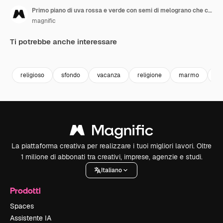
Primo piano di uva rossa e verde con semi di melograno che celebra la festa musulmana dell'Eid
magnific
Ti potrebbe anche interessare
Premium
Premium
Premium
Premium
Generato da
religioso
sfondo
vacanza
religione
marmo
ci
La piattaforma creativa per realizzare i tuoi migliori lavori. Oltre
1 milione di abbonati tra creativi, imprese, agenzie e studi.
Italiano
Prodotti
Spaces
Assistente IA