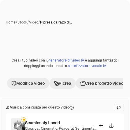
Home
/
Stock
/
Video
/
Ripresa dall'alto di…
Crea i tuoi video con il
generatore di video IA
e aggiungi fantastici
doppiaggi usando il nostro
sintetizzatore vocale IA
Modifica video
Ricrea
Crea progetto video
Musica consigliata per questo video
Seamlessly Loved
Classical
,
Cinematic
,
Peaceful
,
Sentimental