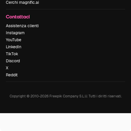
Cerchi magnific.ai
Contattaci
Assistenza clienti
Instagram
YouTube
LinkedIn
TikTok
Discord
X
Reddit
Copyright © 2010-
2026
Freepik Company S.L.U.
Tutti i diritti riservati
.